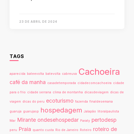
23 DE ABRIL DE 2024
TAGS
Cachoeira
aparecida
bateevolta
batevolta
cabreuva
café da manha
casadetemporada
cidadecomcachoeira
cidade
para o frio
cidade serrana
clima de montanha
dicasdeviagem
dicas de
ecoturismo
viagem
dicas do peru
fazenda
finaldesemana
hospedagem
guaruja
guarujasp
Jalapão
litoralpaulista
Mirante
ondesehospedar
pertodesp
Mar
Paraty
Praia
roteiro de
peru
quanto custa
Rio de Janeiro
Roteiro