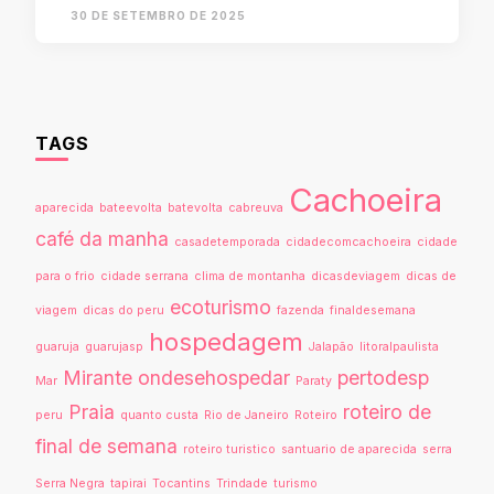
30 DE SETEMBRO DE 2025
TAGS
Cachoeira
aparecida
bateevolta
batevolta
cabreuva
café da manha
casadetemporada
cidadecomcachoeira
cidade
para o frio
cidade serrana
clima de montanha
dicasdeviagem
dicas de
ecoturismo
viagem
dicas do peru
fazenda
finaldesemana
hospedagem
guaruja
guarujasp
Jalapão
litoralpaulista
Mirante
ondesehospedar
pertodesp
Mar
Paraty
Praia
roteiro de
peru
quanto custa
Rio de Janeiro
Roteiro
final de semana
roteiro turistico
santuario de aparecida
serra
Serra Negra
tapirai
Tocantins
Trindade
turismo