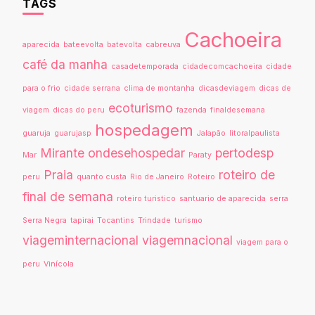
TAGS
Cachoeira
aparecida
bateevolta
batevolta
cabreuva
café da manha
casadetemporada
cidadecomcachoeira
cidade
para o frio
cidade serrana
clima de montanha
dicasdeviagem
dicas de
ecoturismo
viagem
dicas do peru
fazenda
finaldesemana
hospedagem
guaruja
guarujasp
Jalapão
litoralpaulista
Mirante
ondesehospedar
pertodesp
Mar
Paraty
Praia
roteiro de
peru
quanto custa
Rio de Janeiro
Roteiro
final de semana
roteiro turistico
santuario de aparecida
serra
Serra Negra
tapirai
Tocantins
Trindade
turismo
viageminternacional
viagemnacional
viagem para o
peru
Vinícola