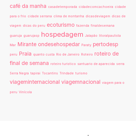
café da manha
casadetemporada
cidadecomcachoeira
cidade
para o frio
cidade serrana
clima de montanha
dicasdeviagem
dicas de
ecoturismo
viagem
dicas do peru
fazenda
finaldesemana
hospedagem
guaruja
guarujasp
Jalapão
litoralpaulista
Mirante
ondesehospedar
pertodesp
Mar
Paraty
Praia
roteiro de
peru
quanto custa
Rio de Janeiro
Roteiro
final de semana
roteiro turistico
santuario de aparecida
serra
Serra Negra
tapirai
Tocantins
Trindade
turismo
viageminternacional
viagemnacional
viagem para o
peru
Vinícola